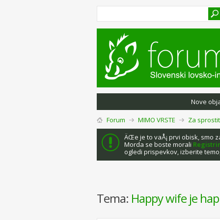
Nove obj
Forum
MIMO VRSTE
Za sprosti
ÄŒe je to vaÅ¡ prvi obisk, smo 
Morda se boste morali
Registri
ogledi prispevkov, izberite temo,
Tema:
Happy wife je happ