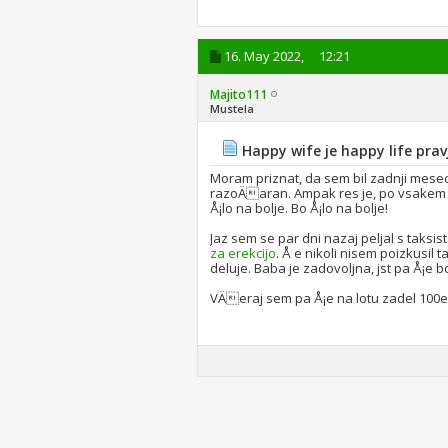
16. May 2022,
12:21
Majito111
Mustela
Happy wife je happy life prav
Moram priznat, da sem bil zadnji mesec
razoÄaran. Ampak res je, po vsakem de
Å¡lo na bolje. Bo Å¡lo na bolje!
Jaz sem se par dni nazaj peljal s taksi
za erekcijo
. Å e nikoli nisem poizkusil
deluje. Baba je zadovoljna, jst pa Å¡e bol
VÄeraj sem pa Å¡e na lotu zadel 100eur