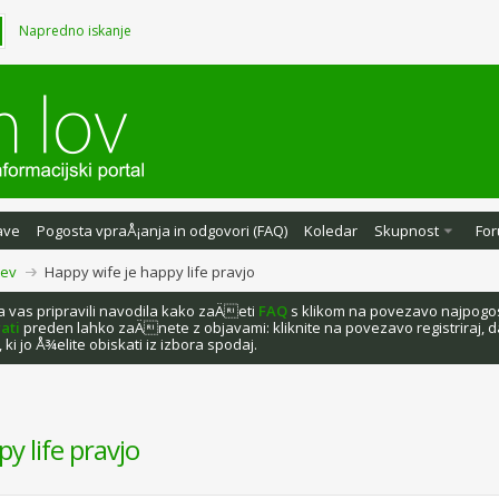
Napredno iskanje
ave
Pogosta vpraÅ¡anja in odgovori (FAQ)
Koledar
Skupnost
For
tev
Happy wife je happy life pravjo
za vas pripravili navodila kako zaÄeti
FAQ
s klikom na povezavo najpogost
rati
preden lahko zaÄnete z objavami: kliknite na povezavo registriraj, 
 ki jo Å¾elite obiskati iz izbora spodaj.
y life pravjo