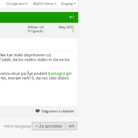
Orodja tem
IÅ¡Äi temo
Display
#1
ÄŒlan od
May 2022
Prispevki
1
 Å¾e kar malo depresiven oz
Äutek, da bo vedno slabo in da ne bo
 koncu mi je pa Å¡e podaril
Kamagra gel
me. No, moram reÄt, da res zelo dobro
Odgovori s citatom
Hitra navigacija
Za sprostitev
Vrh