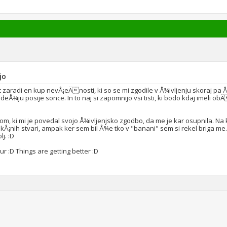
jo
 zaradi en kup nevÅ¡eÄnosti, ki so se mi zgodile v Å¾ivljenju skoraj pa
Å¾ju posije sonce. In to naj si zapomnijo vsi tisti, ki bodo kdaj imeli ob
stom, ki mi je povedal svojo Å¾ivljenjsko zgodbo, da me je kar osupnila. Na
 takÅ¡nih stvari, ampak ker sem bil Å¾e tko v "banani" sem si rekel briga 
j. :D
 :D Things are getting better :D