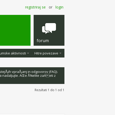
registriraj se
or
login
forum
umske aktivnosti
Hitre povezave
ejÅ¡ih vpraÅ¡anj in odgovorov (FAQ).
da nadaljujte. ÄŒe Å¾elite zaÄeti z
Rezultati 1 do 1 od 1