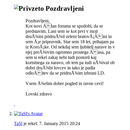
Pozdravljeni
Pozdravljeni,
Kot novi Älan foruma se spodobi, da se
predstavim. Lani sem se kot prvi v moji
druÅ¾ini pridruÅ¾il zeleni bratovÅ¡Äini in
sem Å¡e pripravnik. Star sem 18 let, prihajam pa
iz KoroÅ¡ke. Od nekdaj sem ljubitelj narave in v
njej preÅ¾ivim ogromno prostega Äasa, pa
sem si rekel zakaj nebi tudi postoril kaj
koristnega za naravo, ob tem pa tudi uÅ¾ival ob
dobri druÅ¾bi lovcev in tako je padla
odloÄitev da se pridruÅ¾im izbrani LD.
Vsem Å¾elim dober pogled in ravne cevi!
Lovski zdravo
TaSl
je rekel:
7. January 2015
20:24