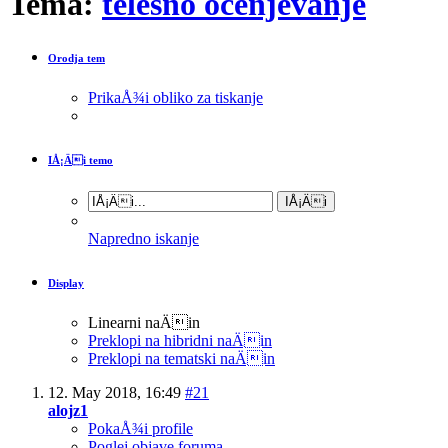
Tema:
telesno ocenjevanje
Orodja tem
PrikaÅ¾i obliko za tiskanje
IÅ¡Äi temo
Napredno iskanje
Display
Linearni naÄin
Preklopi na hibridni naÄin
Preklopi na tematski naÄin
12. May 2018,
16:49
#21
alojz1
PokaÅ¾i profile
Poglej objave foruma