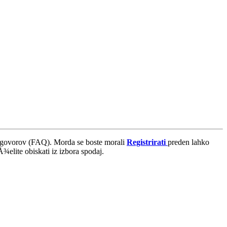
dgovorov (FAQ). Morda se boste morali
Registrirati
preden lahko
¾elite obiskati iz izbora spodaj.