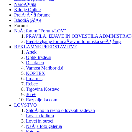
NaroÄila
Kdo je Online
PreiÅ¡Äi forume
IzhodiÅ¡Äe
Forumi
NaÅ¡ forum "Forum-LOV"
PRAVILA, IZJAVE IN OBVESTILA ADMINISTRA
Predstavljanje forumaÅ¡ev in forumska sreÄanja
REKLAMNE PREDSTAVITVE
Artek
Optik-trade.si
Distria.eu
Varnost Maribor d.d.
KOPTEX
Proarmis
Rebec
Trgovina Kostevc
365+
Razpaljotka.com
LOVSTVO
SploÅ¡no in resno o lovskih zadevah
Lovska kultura
Lovci in otroci
NaÅ¡a foto galerija
Fotolov