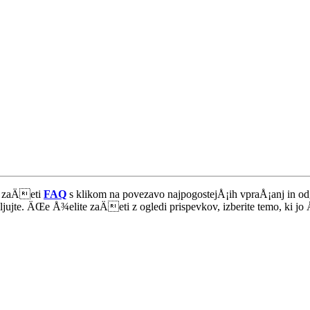
ko zaÄeti
FAQ
s klikom na povezavo najpogostejÅ¡ih vpraÅ¡anj in o
jujte. ÄŒe Å¾elite zaÄeti z ogledi prispevkov, izberite temo, ki jo Å