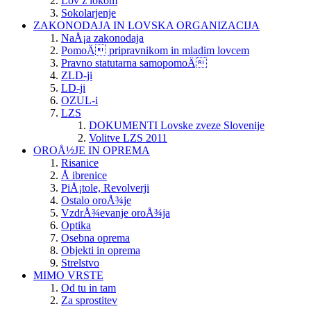
Lov z lokom
Sokolarjenje
ZAKONODAJA IN LOVSKA ORGANIZACIJA
NaÅ¡a zakonodaja
PomoÄ pripravnikom in mladim lovcem
Pravno statutarna samopomoÄ
ZLD-ji
LD-ji
OZUL-i
LZS
DOKUMENTI Lovske zveze Slovenije
Volitve LZS 2011
OROÅ½JE IN OPREMA
Risanice
Å ibrenice
PiÅ¡tole, Revolverji
Ostalo oroÅ¾je
VzdrÅ¾evanje oroÅ¾ja
Optika
Osebna oprema
Objekti in oprema
Strelstvo
MIMO VRSTE
Od tu in tam
Za sprostitev