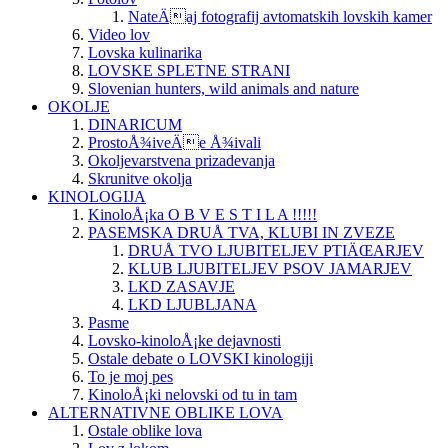
NateÄaj fotografij avtomatskih lovskih kamer
Video lov
Lovska kulinarika
LOVSKE SPLETNE STRANI
Slovenian hunters, wild animals and nature
OKOLJE
DINARICUM
ProstoÅ¾iveÄe Å¾ivali
Okoljevarstvena prizadevanja
Skrunitve okolja
KINOLOGIJA
KinoloÅ¡ka O B V E S T I L A !!!!!
PASEMSKA DRUÅ TVA, KLUBI IN ZVEZE
DRUÅ TVO LJUBITELJEV PTIÄŒARJEV
KLUB LJUBITELJEV PSOV JAMARJEV
LKD ZASAVJE
LKD LJUBLJANA
Pasme
Lovsko-kinoloÅ¡ke dejavnosti
Ostale debate o LOVSKI kinologiji
To je moj pes
KinoloÅ¡ki nelovski od tu in tam
ALTERNATIVNE OBLIKE LOVA
Ostale oblike lova