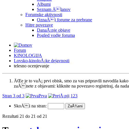
Albumi
Seznam Älanov
Forumske aktivnosti
OznaÄi forume za prebrane
Hitre povezave
DanaÅ¡nje objave
Pogled vodje foruma
Forum
KINOLOGIJA
Lovsko-kinoloÅ¡ke dejavnosti
telesno ocenjevanje
ÄŒe je to vaÅ¡ prvi obisk, smo za vas pripravili navodila ka
zaÄnete z objavami: kliknite na povezavo registriraj, da nadal
Stran 3 od 3
Prva
1
2
3
SkoÄi na stran:
Rezultati 21 do 21 od 21