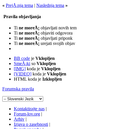
«
PrejÅ¡nja tema
|
Naslednja tema
»
Pravila objavljanja
Ti
ne moreÅ¡
objavljati novih tem
Ti
ne moreÅ¡
objaviti odgovora
Ti
ne moreÅ¡
objavljati priponk
Ti
ne moreÅ¡
urejati svojih objav
BB code
je
Vklopljen
SmeÅ¡ki
so
Vklopljen
[IMG]
koda je
Vklopljen
[VIDEO]
koda je
Vklopljen
HTML koda je
Izklopljen
Forumska pravila
Kontaktirajte nas
|
Forum-lov.org
|
Arhiv
|
Izjava o zasebnosti
|