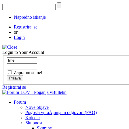
Napredno iskanje
Registriraj se
or
Login
Login to Your Account
Zapomni si me!
Registriraj se
Forum
Nove objave
Pogosta vpraÅ¡anja in odgovori (FAQ)
Koledar
Skupnost
Skupine