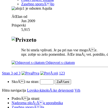
Zasebno sporoÄilo
Aquila
ÄŒlan od
Jun 2009
Prispevki
5,915
Ne bi smela vplivati. Je pa pri nas vse mogoÄe.
npr. zobje so zelo pomembni. ÄŒe imaÅ¡ vet. potrdilo, da 
Odgovori s citatom
Stran 3 od 3
Prva
1
2
3
SkoÄi na stran:
Hitra navigacija
Lovsko-kinoloÅ¡ke dejavnosti
Vrh
PodroÄja strani
Nadzorna ploÅ¡Äa uporabnika
Zasebna sporoÄila