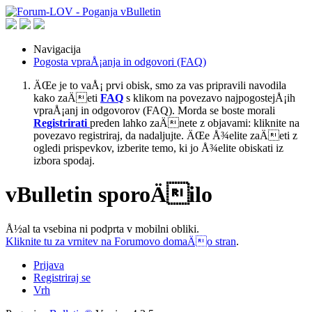
Navigacija
Pogosta vpraÅ¡anja in odgovori (FAQ)
ÄŒe je to vaÅ¡ prvi obisk, smo za vas pripravili navodila
kako zaÄeti
FAQ
s klikom na povezavo najpogostejÅ¡ih
vpraÅ¡anj in odgovorov (FAQ). Morda se boste morali
Registrirati
preden lahko zaÄnete z objavami: kliknite na
povezavo registriraj, da nadaljujte. ÄŒe Å¾elite zaÄeti z
ogledi prispevkov, izberite temo, ki jo Å¾elite obiskati iz
izbora spodaj.
vBulletin sporoÄilo
Å½al ta vsebina ni podprta v mobilni obliki.
Kliknite tu za vrnitev na Forumovo domaÄo stran
.
Prijava
Registriraj se
Vrh