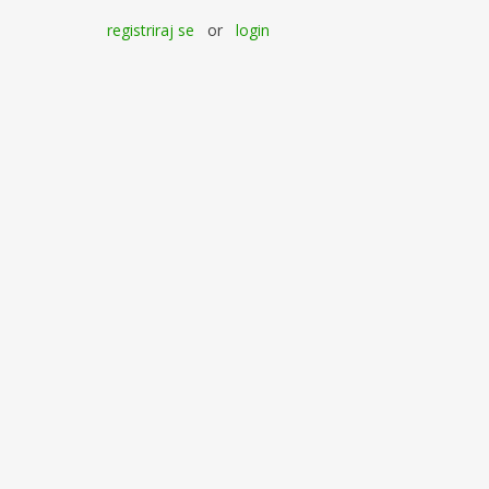
registriraj se
or
login
forum
umske aktivnosti
Hitre povezave
ejÅ¡ih vpraÅ¡anj in odgovorov (FAQ).
da nadaljujte. ÄŒe Å¾elite zaÄeti z
Prijatelji