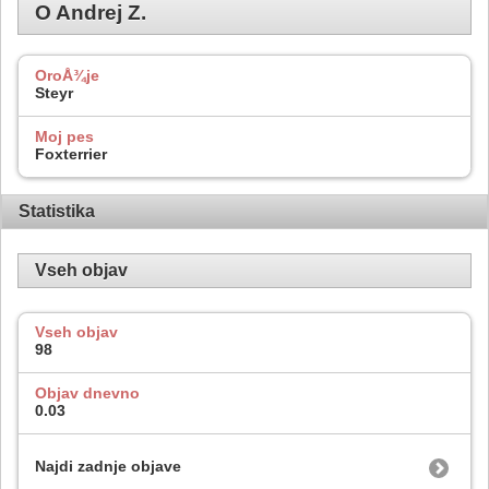
O Andrej Z.
OroÅ¾je
Steyr
Moj pes
Foxterrier
Statistika
Vseh objav
Vseh objav
98
Objav dnevno
0.03
Najdi zadnje objave