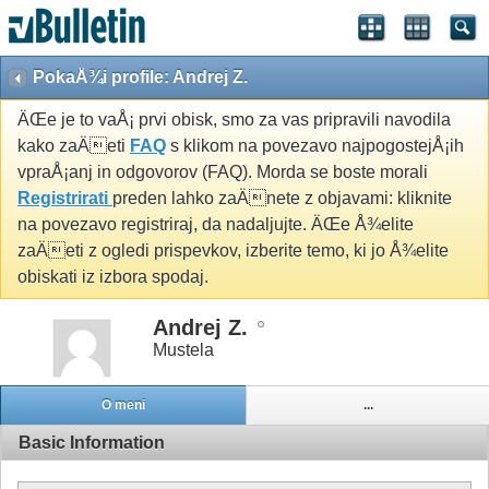
PokaÅ¾i profile: Andrej Z.
ÄŒe je to vaÅ¡ prvi obisk, smo za vas pripravili navodila
kako zaÄeti
FAQ
s klikom na povezavo najpogostejÅ¡ih
vpraÅ¡anj in odgovorov (FAQ). Morda se boste morali
Registrirati
preden lahko zaÄnete z objavami: kliknite
na povezavo registriraj, da nadaljujte. ÄŒe Å¾elite
zaÄeti z ogledi prispevkov, izberite temo, ki jo Å¾elite
obiskati iz izbora spodaj.
Andrej Z.
Mustela
O meni
...
Basic Information