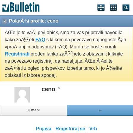
PokaÅ¾i profile: ceno
ÄŒe je to vaÅ¡ prvi obisk, smo za vas pripravili navodila
kako zaÄeti
FAQ
s klikom na povezavo najpogostejÅ¡ih
vpraÅ¡anj in odgovorov (FAQ). Morda se boste morali
Registrirati
preden lahko zaÄnete z objavami: kliknite
na povezavo registriraj, da nadaljujte. ÄŒe Å¾elite
zaÄeti z ogledi prispevkov, izberite temo, ki jo Å¾elite
obiskati iz izbora spodaj.
ceno
O meni
...
Prijava
Registriraj se
Vrh