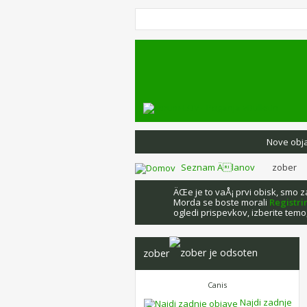
Nove obj
Seznam Älanov
zober
ÄŒe je to vaÅ¡ prvi obisk, smo 
Morda se boste morali
Registri
ogledi prispevkov, izberite temo,
zober
Canis
Najdi zadnje