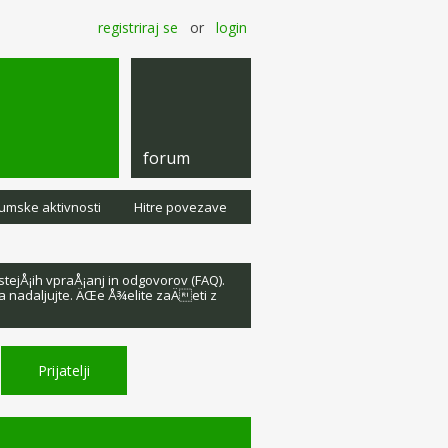
registriraj se
or
login
forum
umske aktivnosti
Hitre povezave
ejÅ¡ih vpraÅ¡anj in odgovorov (FAQ).
da nadaljujte. ÄŒe Å¾elite zaÄeti z
Prijatelji