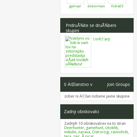
gamsar
doberman
Vidra05
PridruÅ¾ite se druÅ¾beni
skupini
LisiÄarji
1
Socialne skupine
0
ÄŒlanstvo v
Join Groups
zober ni Älan nobene javne skupine
skupinah
Zadnji obiskovalci
Zadnjih 10 obiskovalcev na to stran
Deerhunter
,
gamehunt
,
iztok66
,
mikulin
,
narava
,
Ostrorogi
,
ravnohrib
,
tera
,
zajc
,
Å picar