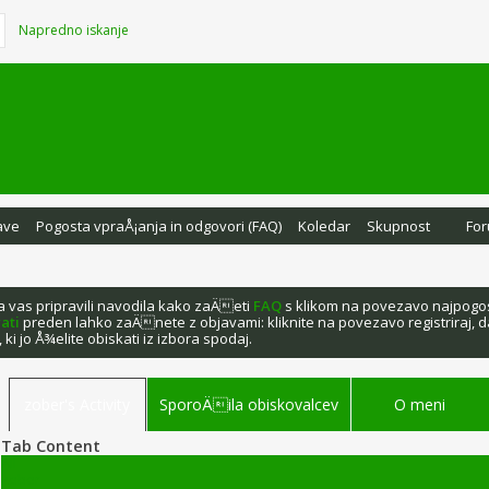
Napredno iskanje
ave
Pogosta vpraÅ¡anja in odgovori (FAQ)
Koledar
Skupnost
For
za vas pripravili navodila kako zaÄeti
FAQ
s klikom na povezavo najpogost
rati
preden lahko zaÄnete z objavami: kliknite na povezavo registriraj, 
 ki jo Å¾elite obiskati iz izbora spodaj.
zober's Activity
SporoÄila obiskovalcev
O meni
Tab Content
All
zober