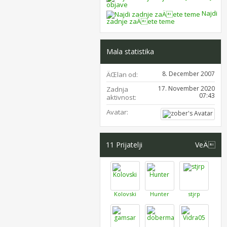
objave
Najdi
zadnje zaÄete teme
Mala statistika
8. December 2007
ÄŒlan od
17. November 2020
Zadnja
07:43
aktivnost
Avatar
11
Prijatelji
VeÄ
Kolovski
Hunter
stjrp