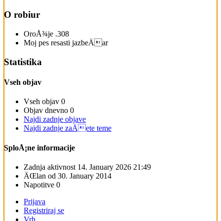
O robiur
OroÅ¾je
.308
Moj pes
resasti jazbeÄar
Statistika
Vseh objav
Vseh objav
0
Objav dnevno
0
Najdi zadnje objave
Najdi zadnje zaÄete teme
SploÅ¡ne informacije
Zadnja aktivnost
14. January 2026
21:49
ÄŒlan od
30. January 2014
Napotitve
0
Prijava
Registriraj se
Vrh