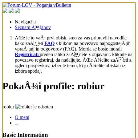
Navigacija
Seznam Älanov
ÄŒe je to vaÅ¡ prvi obisk, smo za vas pripravili navodila
kako zaÄeti
FAQ
s klikom na povezavo najpogostejÅ¡ih
vpraÅ¡anj in odgovorov (FAQ). Morda se boste morali
Registrirati
preden lahko zaÄnete z objavami: kliknite na
povezavo registriraj, da nadaljujte. ÄŒe Å¾elite zaÄeti z
ogledi prispevkov, izberite temo, ki jo Å¾elite obiskati iz
izbora spodaj.
PokaÅ¾i profile: robiur
robiur
O meni
...
Basic Information