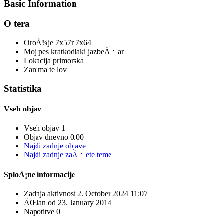
Basic Information
O tera
OroÅ¾je
7x57r 7x64
Moj pes
kratkodlaki jazbeÄar
Lokacija
primorska
Zanima te
lov
Statistika
Vseh objav
Vseh objav
1
Objav dnevno
0.00
Najdi zadnje objave
Najdi zadnje zaÄete teme
SploÅ¡ne informacije
Zadnja aktivnost
2. October 2024
11:07
ÄŒlan od
23. January 2014
Napotitve
0