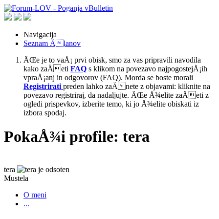
Navigacija
Seznam Älanov
ÄŒe je to vaÅ¡ prvi obisk, smo za vas pripravili navodila
kako zaÄeti
FAQ
s klikom na povezavo najpogostejÅ¡ih
vpraÅ¡anj in odgovorov (FAQ). Morda se boste morali
Registrirati
preden lahko zaÄnete z objavami: kliknite na
povezavo registriraj, da nadaljujte. ÄŒe Å¾elite zaÄeti z
ogledi prispevkov, izberite temo, ki jo Å¾elite obiskati iz
izbora spodaj.
PokaÅ¾i profile: tera
tera
Mustela
O meni
...