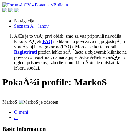
Navigacija
Seznam Älanov
ÄŒe je to vaÅ¡ prvi obisk, smo za vas pripravili navodila
kako zaÄeti
FAQ
s klikom na povezavo najpogostejÅ¡ih
vpraÅ¡anj in odgovorov (FAQ). Morda se boste morali
Registrirati
preden lahko zaÄnete z objavami: kliknite na
povezavo registriraj, da nadaljujte. ÄŒe Å¾elite zaÄeti z
ogledi prispevkov, izberite temo, ki jo Å¾elite obiskati iz
izbora spodaj.
PokaÅ¾i profile: MarkoS
MarkoS
O meni
...
Basic Information