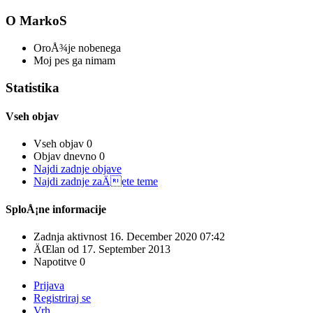
O MarkoS
OroÅ¾je
nobenega
Moj pes
ga nimam
Statistika
Vseh objav
Vseh objav
0
Objav dnevno
0
Najdi zadnje objave
Najdi zadnje zaÄete teme
SploÅ¡ne informacije
Zadnja aktivnost
16. December 2020
07:42
ÄŒlan od
17. September 2013
Napotitve
0
Prijava
Registriraj se
Vrh