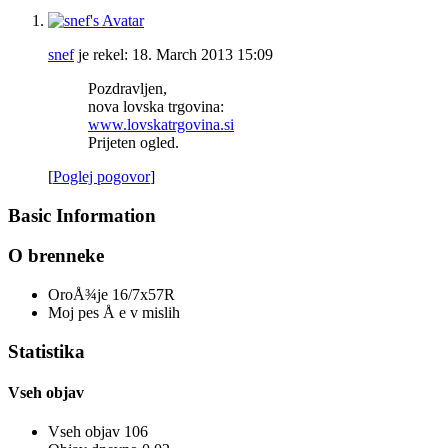
snef
je rekel:
18. March 2013
15:09
Pozdravljen,
nova lovska trgovina:
www.lovskatrgovina.si
Prijeten ogled.
[
Poglej pogovor
]
Basic Information
O brenneke
OroÅ¾je
16/7x57R
Moj pes
Å e v mislih
Statistika
Vseh objav
Vseh objav
106