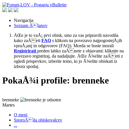
Navigacija
Seznam Älanov
ÄŒe je to vaÅ¡ prvi obisk, smo za vas pripravili navodila
kako zaÄeti
FAQ
s klikom na povezavo najpogostejÅ¡ih
vpraÅ¡anj in odgovorov (FAQ). Morda se boste morali
Registrirati
preden lahko zaÄnete z objavami: kliknite na
povezavo registriraj, da nadaljujte. ÄŒe Å¾elite zaÄeti z
ogledi prispevkov, izberite temo, ki jo Å¾elite obiskati iz
izbora spodaj.
PokaÅ¾i profile: brenneke
brenneke
Martes
O meni
SporoÄila obiskovalcev
...