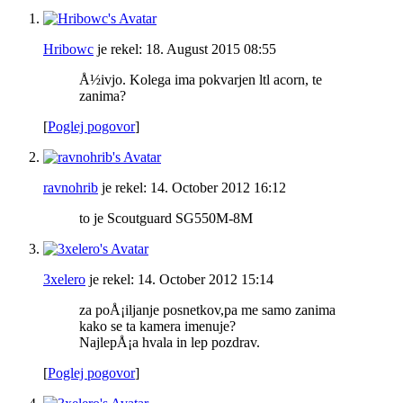
Hribowc
je rekel:
18. August 2015
08:55
Å½ivjo. Kolega ima pokvarjen ltl acorn, te
zanima?
[
Poglej pogovor
]
ravnohrib
je rekel:
14. October 2012
16:12
to je Scoutguard SG550M-8M
3xelero
je rekel:
14. October 2012
15:14
za poÅ¡iljanje posnetkov,pa me samo zanima
kako se ta kamera imenuje?
NajlepÅ¡a hvala in lep pozdrav.
[
Poglej pogovor
]