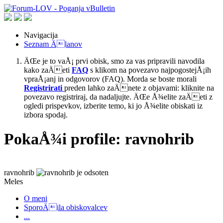
Navigacija
Seznam Älanov
ÄŒe je to vaÅ¡ prvi obisk, smo za vas pripravili navodila
kako zaÄeti
FAQ
s klikom na povezavo najpogostejÅ¡ih
vpraÅ¡anj in odgovorov (FAQ). Morda se boste morali
Registrirati
preden lahko zaÄnete z objavami: kliknite na
povezavo registriraj, da nadaljujte. ÄŒe Å¾elite zaÄeti z
ogledi prispevkov, izberite temo, ki jo Å¾elite obiskati iz
izbora spodaj.
PokaÅ¾i profile: ravnohrib
ravnohrib
Meles
O meni
SporoÄila obiskovalcev
...