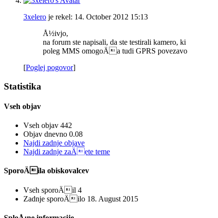
3xelero
je rekel:
14. October 2012
15:13
Å½ivjo,
na forum ste napisali, da ste testirali kamero, ki
poleg MMS omogoÄa tudi GPRS povezavo
[
Poglej pogovor
]
Statistika
Vseh objav
Vseh objav
442
Objav dnevno
0.08
Najdi zadnje objave
Najdi zadnje zaÄete teme
SporoÄila obiskovalcev
Vseh sporoÄil
4
Zadnje sporoÄilo
18. August 2015
SploÅ¡ne informacije