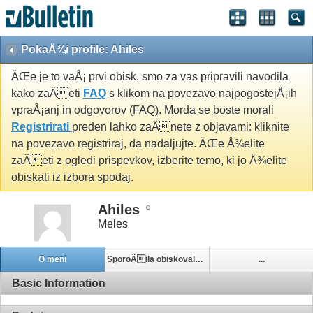
PokaÅ¾i profile: Ahiles
ÄŒe je to vaÅ¡ prvi obisk, smo za vas pripravili navodila
kako zaÄeti
FAQ
s klikom na povezavo najpogostejÅ¡ih
vpraÅ¡anj in odgovorov (FAQ). Morda se boste morali
Registrirati
preden lahko zaÄnete z objavami: kliknite
na povezavo registriraj, da nadaljujte. ÄŒe Å¾elite
zaÄeti z ogledi prispevkov, izberite temo, ki jo Å¾elite
obiskati iz izbora spodaj.
Ahiles
Meles
O meni
SporoÄila obiskovalcev
...
Basic Information