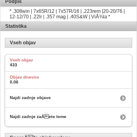
Podpis
* .308win | 7x65R/12 | 7x57R/16 | .223rem |20-20/76 |
12-12/70 | .22lr | .357 mag | .40S&W | ViÅ¾la *
Statistika
Vseh objav
Vseh objav
433
Objav dnevno
0.06
Najdi zadnje objave
Najdi zadnje zaÄete teme