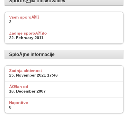
SporoÄila obiskovalcev
Vseh sporoÄil
2
Zadnje sporoÄilo
22. February 2011
SploÅ¡ne informacije
Zadnja aktivnost
25. November 2021
17:46
ÄŒlan od
16. December 2007
Napotitve
0