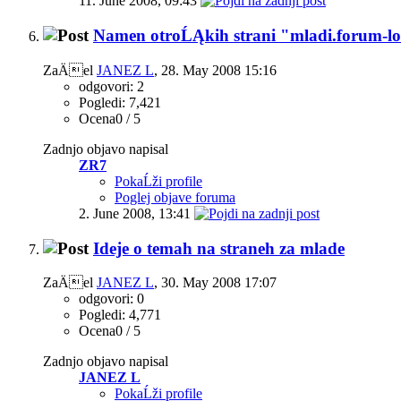
11. June 2008,
09:43
Namen otroĹĄkih strani "mladi.forum-lo
ZaÄel
JANEZ L
‎, 28. May 2008 15:16
odgovori: 2
Pogledi: 7,421
Ocena0 / 5
Zadnjo objavo napisal
ZR7
PokaĹži profile
Poglej objave foruma
2. June 2008,
13:41
Ideje o temah na straneh za mlade
ZaÄel
JANEZ L
‎, 30. May 2008 17:07
odgovori: 0
Pogledi: 4,771
Ocena0 / 5
Zadnjo objavo napisal
JANEZ L
PokaĹži profile