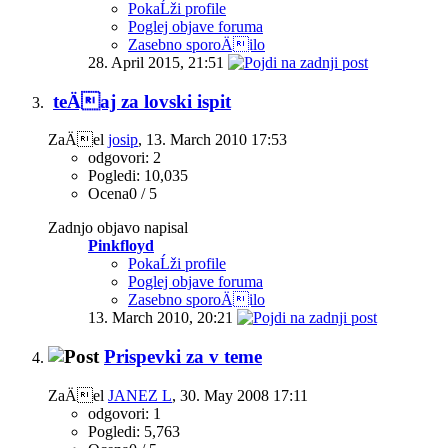
PokaĹži profile
Poglej objave foruma
Zasebno sporoÄilo
28. April 2015,
21:51
teÄaj za lovski ispit
ZaÄel
josip
‎, 13. March 2010 17:53
odgovori: 2
Pogledi: 10,035
Ocena0 / 5
Zadnjo objavo napisal
Pinkfloyd
PokaĹži profile
Poglej objave foruma
Zasebno sporoÄilo
13. March 2010,
20:21
Prispevki za v teme
ZaÄel
JANEZ L
‎, 30. May 2008 17:11
odgovori: 1
Pogledi: 5,763