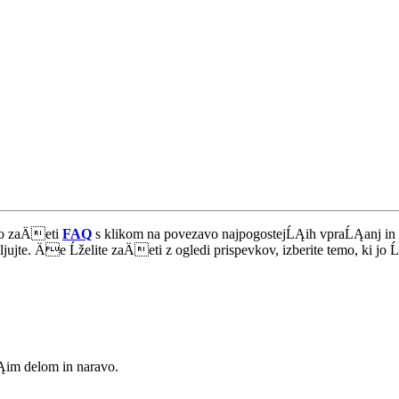
ako zaÄeti
FAQ
s klikom na povezavo najpogostejĹĄih vpraĹĄanj in
jujte. Äe Ĺželite zaÄeti z ogledi prispevkov, izberite temo, ki jo Ĺže
Ąim delom in naravo.