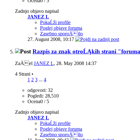
Ocena0 / 5
Zadnjo objavo napisal
JANEZ L
PokaĹži profile
Poglej objave foruma
Zasebno sporoÄilo
27. August 2008,
10:17
Razpis za znak otroĹĄkih strani "foru
ZaÄel
JANEZ L
‎, 28. May 2008 14:37
4 Strani
•
1
2
3
...
4
odgovori: 32
Pogledi: 28,510
Ocena0 / 5
Zadnjo objavo napisal
JANEZ L
PokaĹži profile
Poglej objave foruma
Zasebno sporoÄilo