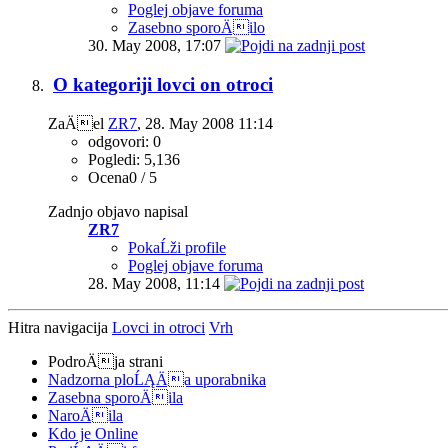
Poglej objave foruma
Zasebno sporoÄilo
30. May 2008,
17:07
O kategoriji lovci on otroci
ZaÄel
ZR7
‎, 28. May 2008 11:14
odgovori: 0
Pogledi: 5,136
Ocena0 / 5
Zadnjo objavo napisal
ZR7
PokaĹži profile
Poglej objave foruma
28. May 2008,
11:14
Hitra navigacija
Lovci in otroci
Vrh
PodroÄja strani
Nadzorna ploĹĄÄa uporabnika
Zasebna sporoÄila
NaroÄila
Kdo je Online