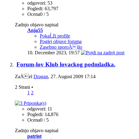
odgovori: 53
Pogledi: 63,797
Ocena0 / 5
Zadnjo objavo napisal
Anja55
PokaĹži profile
Poglej objave foruma
Zasebno sporoÄilo
10. December 2023,
19:57
Forum-lov Klub lovackog podmladka.
ZaÄel
Dragan
‎, 27. August 2009 17:14
2 Strani
•
1
2
odgovori: 11
Pogledi: 14,876
Ocena0 / 5
Zadnjo objavo napisal
patriot