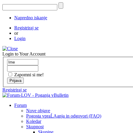
Napredno iskanje
Registriraj se
or
Login
Login to Your Account
Zapomni si me!
Registriraj se
Forum
Nove objave
Pogosta vpraĹĄanja in odgovori (FAQ)
Koledar
Skupnost
Skupine