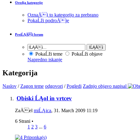
Orodja kategorije
OznaÄi to kategorijo za prebrano
PokaĹži podroÄje
PreiĹĄÄi forum
PokaĹži teme
PokaĹži objave
Napredno iskanje
Kategorija
Naslov
/
Zagon teme
odgovori
/
Pogledi
Zadnjo objavo napisal
Obiski ĹĄol in vrtcev
ZaÄel
miĹĄica
‎, 31. March 2009 11:19
6 Strani
•
1
2
3
...
6