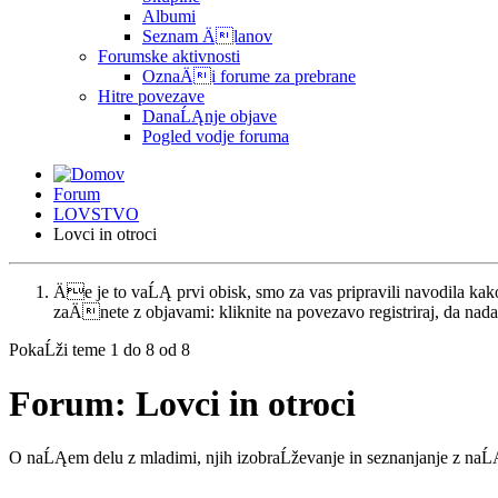
Albumi
Seznam Älanov
Forumske aktivnosti
OznaÄi forume za prebrane
Hitre povezave
DanaĹĄnje objave
Pogled vodje foruma
Forum
LOVSTVO
Lovci in otroci
Äe je to vaĹĄ prvi obisk, smo za vas pripravili navodila k
zaÄnete z objavami: kliknite na povezavo registriraj, da nadal
PokaĹži teme 1 do 8 od 8
Forum:
Lovci in otroci
O naĹĄem delu z mladimi, njih izobraĹževanje in seznanjanje z naĹ