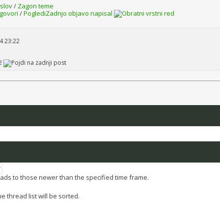
slov
/
Zagon teme
govori
/
Pogledi
Zadnjo objavo napisal
4 23:22
2
hreads to those newer than the specified time frame.
 thread list will be sorted.