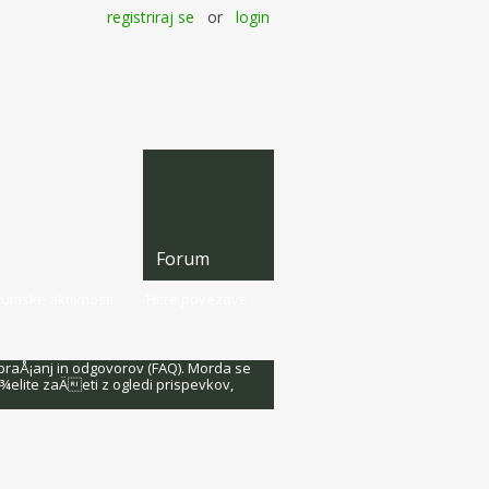
registriraj se
or
login
Forum
rumske aktivnosti
Hitre povezave
praÅ¡anj in odgovorov (FAQ). Morda se
¾elite zaÄeti z ogledi prispevkov,