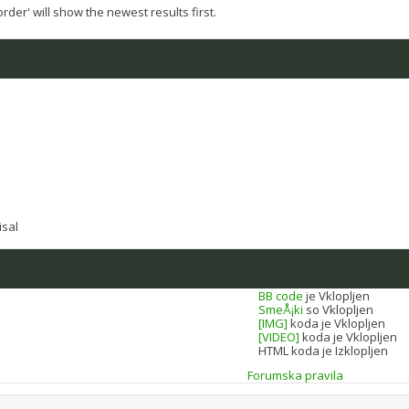
der' will show the newest results first.
BB code
je
Vklopljen
SmeÅ¡ki
so
Vklopljen
[IMG]
koda je
Vklopljen
[VIDEO]
koda je
Vklopljen
HTML koda je
Izklopljen
Forumska pravila