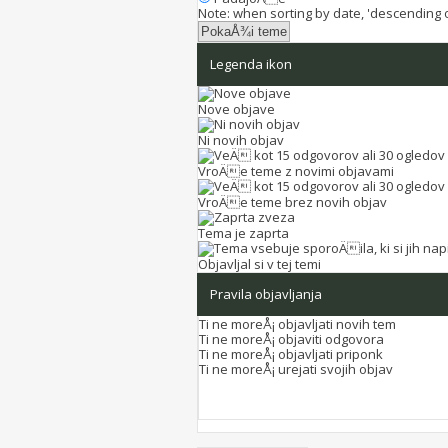
Note: when sorting by date, 'descending or
Legenda ikon
Nove objave
Ni novih objav
VroÄe teme z novimi objavami
VroÄe teme brez novih objav
Tema je zaprta
Objavljal si v tej temi
Pravila objavljanja
Ti
ne moreÅ¡
objavljati novih tem
Ti
ne moreÅ¡
objaviti odgovora
Ti
ne moreÅ¡
objavljati priponk
Ti
ne moreÅ¡
urejati svojih objav