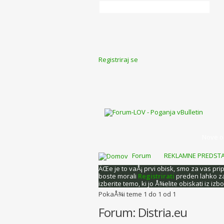
Registriraj se
Nove o
Forum
REKLAMNE PREDSTA
ÄŒe je to vaÅ¡ prvi obisk, smo za vas pri
boste morali
Registrirati
preden lahko za
izberite temo, ki jo Å¾elite obiskati iz izb
PokaÅ¾i teme 1 do 1 od 1
Forum:
Distria.eu