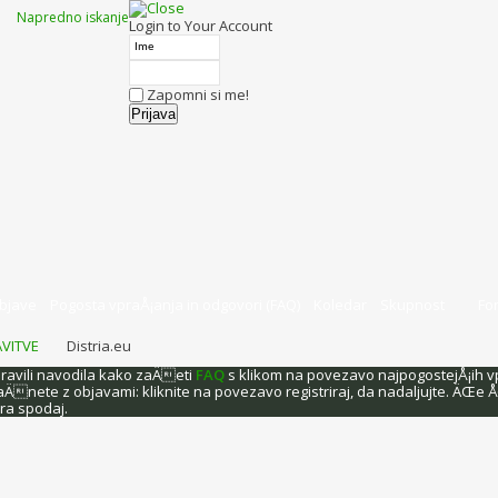
Napredno iskanje
Login to Your Account
Zapomni si me!
bjave
Pogosta vpraÅ¡anja in odgovori (FAQ)
Koledar
Skupnost
Fo
VITVE
Distria.eu
pravili navodila kako zaÄeti
FAQ
s klikom na povezavo najpogostejÅ¡ih v
Änete z objavami: kliknite na povezavo registriraj, da nadaljujte. ÄŒe Å
ora spodaj.