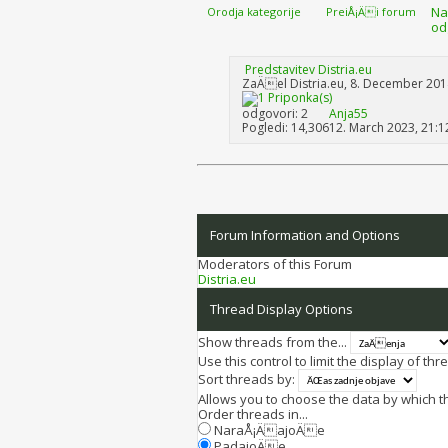
Na
Orodja kategorije
PreiÅ¡Äi forum
od
Predstavitev Distria.eu
ZaÄel
Distria.eu
‎, 8. December 201
odgovori: 2
Anja55
Pogledi: 14,306
12. March 2023,
21:1
Forum Information and Options
Moderators of this Forum
Distria.eu
Thread Display Options
Show threads from the...
Use this control to limit the display of t
Sort threads by:
Allows you to choose the data by which the
Order threads in...
NaraÅ¡ÄajoÄe
PadajoÄe