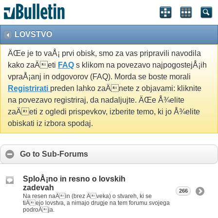
LOVSTVO
ÄŒe je to vaÅ¡ prvi obisk, smo za vas pripravili navodila
kako zaÄeti
FAQ
s klikom na povezavo najpogostejÅ¡ih
vpraÅ¡anj in odgovorov (FAQ). Morda se boste morali
Registrirati
preden lahko zaÄnete z objavami: kliknite
na povezavo registriraj, da nadaljujte. ÄŒe Å¾elite
zaÄeti z ogledi prispevkov, izberite temo, ki jo Å¾elite
obiskati iz izbora spodaj.
Go to Sub-Forums
SploÅ¡no in resno o lovskih
zadevah
266
Na resen naÄin (brez Äveka) o stvareh, ki se
tiÄejo lovstva, a nimajo drugje na tem forumu svojega
podroÄja.