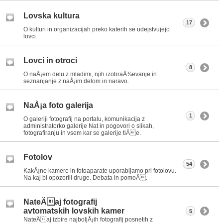
Lovska kultura
17
O kulturi in organizacijah preko katerih se udejstvujejo
lovci.
Lovci in otroci
8
O naÅ¡em delu z mladimi, njih izobraÅ¾evanje in
seznanjanje z naÅ¡im delom in naravo.
NaÅ¡a foto galerija
1
O galeriji fotografij na portalu, komunikacija z
administratorko galerije Nat in pogovori o slikah,
fotografiranju in vsem kar se galerije tiÄe.
Fotolov
54
KakÅ¡ne kamere in fotoaparate uporabljamo pri fotolovu.
Na kaj bi opozorili druge. Debata in pomoÄ.
NateÄaj fotografij
avtomatskih lovskih kamer
5
NateÄaj izbire najboljÅ¡ih fotografij posnetih z