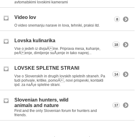
avtomatskimi lovskimi kamerami
Video lov
8
O video snemanju narave in lova, tehniki, praksi itd.
Lovska kulinarika
18
Vse o jedeh iz divjaÄine. Priprava mesa, kuhanje,
peÄenje, dimljenje suÅ¡enje in tako naprej...
LOVSKE SPLETNE STRANI
14
Vse o Slovenskih in drugih lovskih spletnih straneh. Pa
tudi pohvale, kritike, pomoÄ, novi prispevki, kontakti
ipd. za naÅ¡e spletne strani.
Slovenian hunters, wild
animals and nature
17
First and the only Slovenian forum for hunters and
friends.