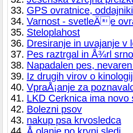
GPS ovratnice, oddajniki.
Varnost - svetleÄe ovr
Steloplahost
Dresiranje in uvajanje v
Pes raztrgal in Å¾rl srn
Napadalen pes, nevaren
Iz drugih virov o kinologij
VpraÅ¡anje za poznaval
LKD Cerknica ima novo s
Bolezni psov
nakup psa krvosledca
Å olanje po krvni sledi