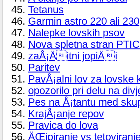
Tetanus
Garmin astro 220 ali 230
Nalepke lovskih psov
Nova spletna stran PTI
zaÅ¡Äitni jopiÄi
Paritev
PavÅ¡alni lov za lovske 
opozorilo pri delu na di
Pes na Å¡tantu med sku
KrajÅ¡anje repov
Pravica do lova
ÄŒipiranje vs tetoviranj