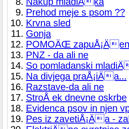
Nakup mladiÄka
Prehod meje s psom ??
Krvna sled
Gonja
POMOÄŒ zapuÅ¡Äenim
PNZ - da ali ne
So pomladanski mladiÄk
Na divjega praÅ¡iÄa...
Razstave-da ali ne
StroÅ ek dnevne oskrbe
Evidenca psov in njen vp
Pes iz zavetiÅ¡Äa - za