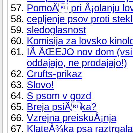
PomoÄ pri Å¡olanju lov
cepljenje psov proti stekl
sledoglasnost
Komisija za lovsko kinolog
IÅ ÄŒEJO nov dom (vsi ps
oddajajo, ne prodajajo!)
Crufts-prikaz
Slovo!
S psom v gozd
Breja psiÄka?
Vzrejna preiskuÅ¡nja
KlateÅ¾ka psa raztrgal