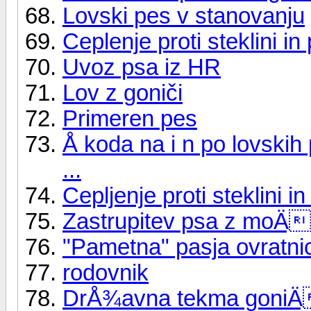
Lovski pes v stanovanju
Ceplenje proti steklini in
Uvoz psa iz HR
Lov z goniči
Primeren pes
Å koda na i n po lovski
...
Cepljenje proti steklini i
Zastrupitev psa z moÄ
"Pametna" pasja ovratni
rodovnik
DrÅ¾avna tekma goniÄ