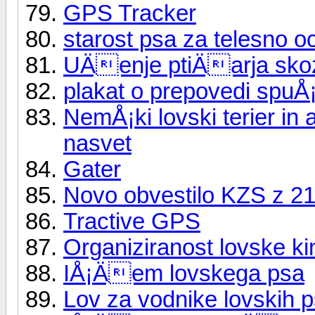
GPS Tracker
starost psa za telesno o
UÄenje ptiÄarja sko
plakat o prepovedi spuÅ
NemÅ¡ki lovski terier in
nasvet
Gater
Novo obvestilo KZS z 21.
Tractive GPS
Organiziranost lovske ki
IÅ¡Äem lovskega psa
Lov za vodnike lovskih 