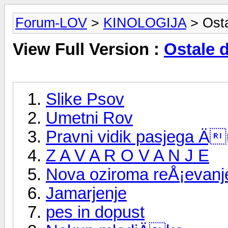
Forum-LOV
>
KINOLOGIJA
> Osta
View Full Version :
Ostale 
Slike Psov
Umetni Rov
Pravni vidik pasjega Äu
Z A V A R O V A N J E
Nova oziroma reÅ¡evanj
Jamarjenje
pes in dopust