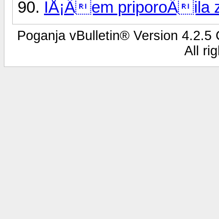
IÅ¡Äem priporoÄila
Poganja vBulletin® Version 4.2.5 C
All ri