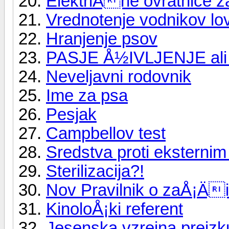
ElektriÄne ovratnice z
Vrednotenje vodnikov lo
Hranjenje psov
PASJE Å½IVLJENJE al
Neveljavni rodovnik
Ime za psa
Pesjak
Campbellov test
Sredstva proti eksternim
Sterilizacija?!
Nov Pravilnik o zaÅ¡Äit
KinoloÅ¡ki referent
Jesenska vzrejna preizk