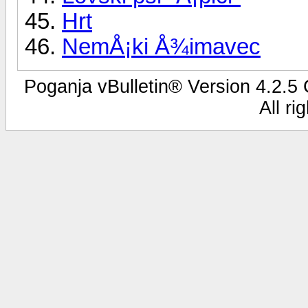
Hrt
NemÅ¡ki Å¾imavec
Poganja vBulletin® Version 4.2.5 C
All ri