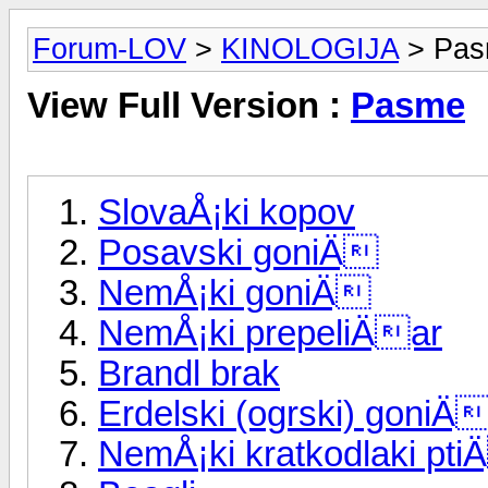
Forum-LOV
>
KINOLOGIJA
> Pa
View Full Version :
Pasme
SlovaÅ¡ki kopov
Posavski goniÄ
NemÅ¡ki goniÄ
NemÅ¡ki prepeliÄar
Brandl brak
Erdelski (ogrski) goniÄ
NemÅ¡ki kratkodlaki pti