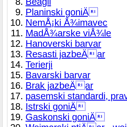
Beagli
Planinski goniÄ
NemÅ¡ki Å¾imavec
MadÅ¾arske viÅ¾le
Hanoverski barvar
Resasti jazbeÄar
Terierji
Bavarski barvar
Brak jazbeÄar
pasemski standardi, pravi
Istrski goniÄ
Gaskonski goniÄ