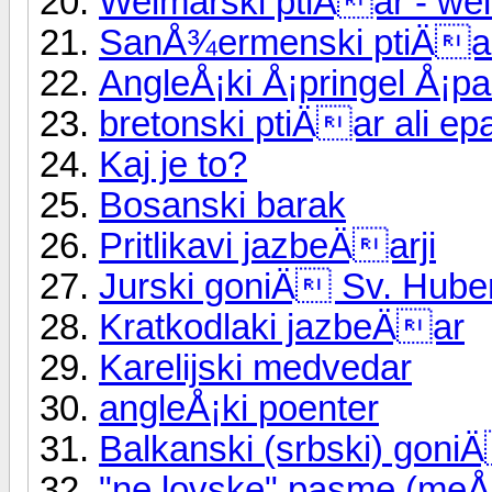
Weimarski ptiÄar - we
SanÅ¾ermenski ptiÄa
AngleÅ¡ki Å¡pringel Å¡pa
bretonski ptiÄar ali ep
Kaj je to?
Bosanski barak
Pritlikavi jazbeÄarji
Jurski goniÄ Sv. Hube
Kratkodlaki jazbeÄar
Karelijski medvedar
angleÅ¡ki poenter
Balkanski (srbski) goni
"ne lovske" pasme (meÅ