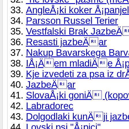
AngleÅ¡ki koker Å¡panjel
Parsson Russel Terier
Vestfalski Brak JazbeÄ
Resasti jazbeÄar
Nakup Bavarskega Barv
IÅ¡Äem mladiÄe Å¡pr
Kje izvedeti za psa iz 
JazbeÄar
SlovaÅ¡ki goniÄ (kopo
Labradorec
Dolgodlaki kunÄji jaz
Lovski psi "Å¡pici"